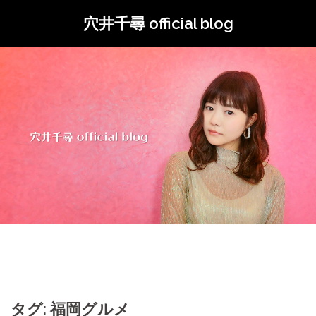
コ
穴井千尋 official blog
ン
テ
ン
ツ
へ
ス
キ
ッ
プ
タグ: 福岡グルメ