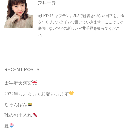
ビ
穴井千尋
ゲ
元HKT48キャプテン。SNSでは書きづらい日常を、ゆ
ー
る〜くリアルタイムで書いていきます！ここでしか
シ
発信しない“今”の新しい穴井千尋を知ってくださ
い。
ョ
ン
RECENT POSTS
太宰府天満宮
2022年もよろしくお願いします
ちゃんぽん
靴のお手入れ
夏