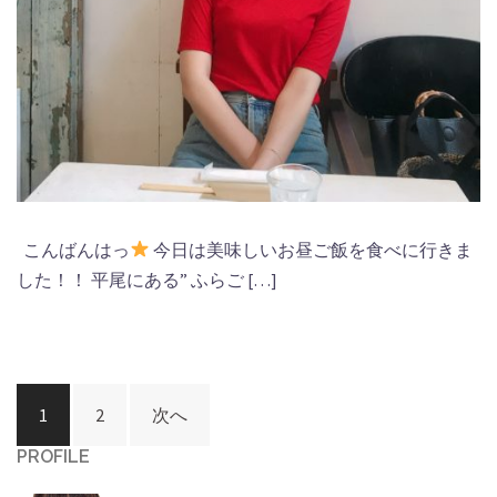
こんばんはっ
今日は美味しいお昼ご飯を食べに行きま
した！！ 平尾にある” ふらご […]
投
1
2
次へ
稿
PROFILE
ナ