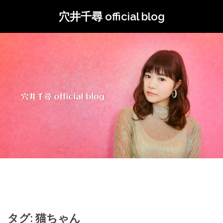
コ
穴井千尋 official blog
ン
テ
ン
ツ
へ
ス
キ
ッ
プ
タグ: 猫ちゃん