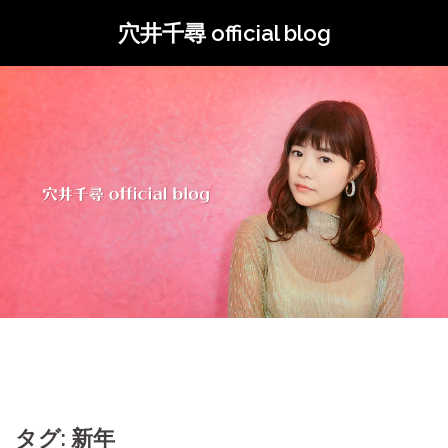
コ
穴井千尋 official blog
ン
テ
ン
ツ
へ
ス
キ
ッ
プ
タグ: 新年