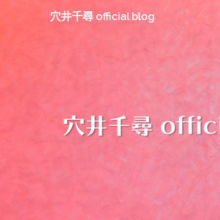
コ
穴井千尋 official blog
ン
テ
ン
ツ
へ
ス
キ
ッ
プ