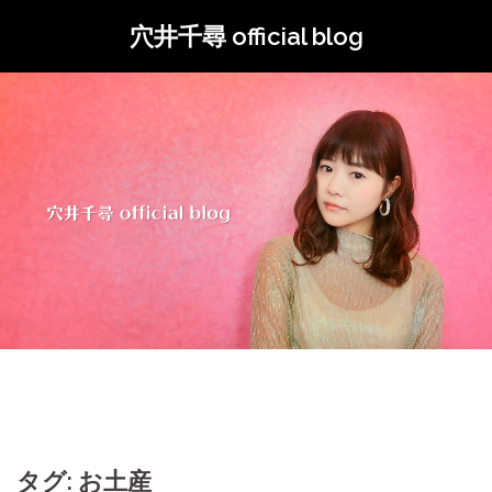
コ
穴井千尋 official blog
ン
テ
ン
ツ
へ
ス
キ
ッ
プ
タグ: お土産