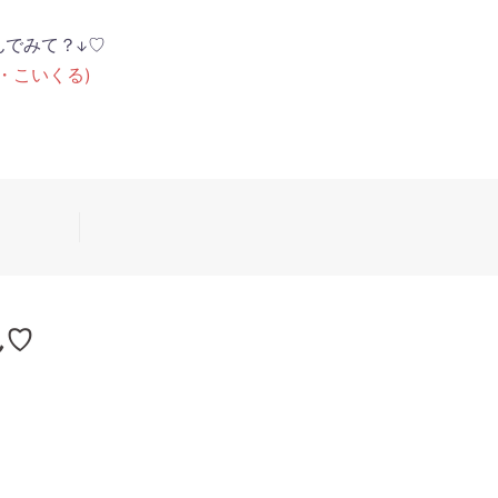
んでみて？↓♡
ル・こいくる)
ん♡