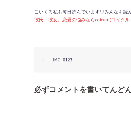
こいくる私も毎日読んでいます♡みんなも読
彼氏・彼女、恋愛の悩みならcoicuru(コイク
⟵
IMG_0123
投
稿
必ずコメントを書いてんど
ナ
ビ
ゲ