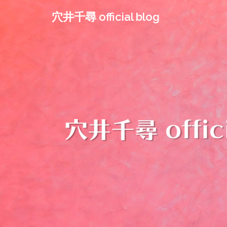
コ
穴井千尋 official blog
ン
テ
ン
ツ
へ
ス
キ
ッ
プ