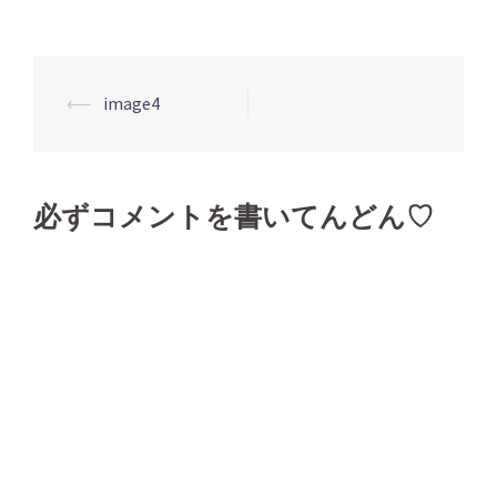
⟵
image4
投
稿
ナ
ビ
必ずコメントを書いてんどん♡
ゲ
ー
シ
ョ
ン