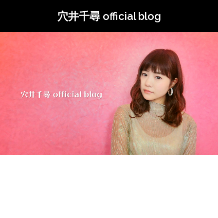
コ
穴井千尋 official blog
ン
テ
ン
ツ
へ
ス
キ
ッ
プ