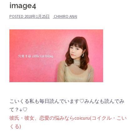
image4
POSTED
2018年1月25日
CHIHIRO ANAI
こいくる私も毎日読んでいます♡みんなも読んでみ
て？↓♡
彼氏・彼女、恋愛の悩みならcoicuru(コイクル・こい
くる)