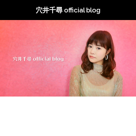
コ
穴井千尋 official blog
ン
テ
ン
ツ
へ
ス
キ
ッ
プ