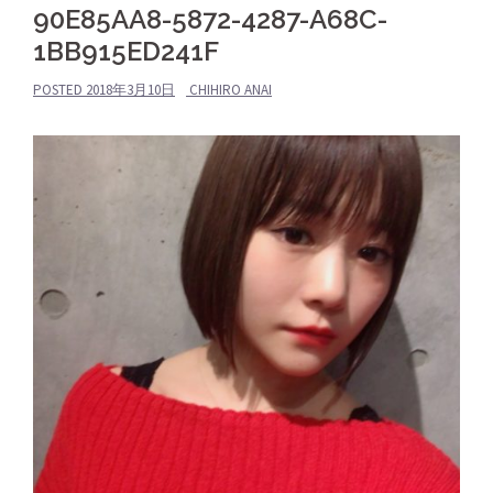
90E85AA8-5872-4287-A68C-
1BB915ED241F
POSTED
2018年3月10日
CHIHIRO ANAI