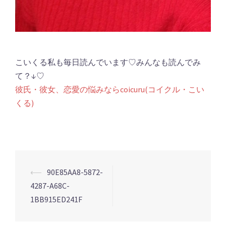
こいくる私も毎日読んでいます♡みんなも読んでみ
て？↓♡
彼氏・彼女、恋愛の悩みならcoicuru(コイクル・こい
くる)
⟵
90E85AA8-5872-
投
4287-A68C-
稿
1BB915ED241F
ナ
ビ