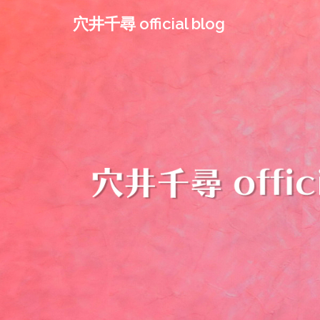
コ
穴井千尋 official blog
ン
テ
ン
ツ
へ
ス
キ
ッ
プ