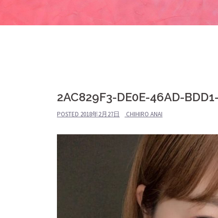
2AC829F3-DE0E-46AD-BDD1
POSTED
2018年2月27日
CHIHIRO ANAI