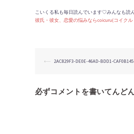
こいくる私も毎日読んでいます♡みんなも読
彼氏・彼女、恋愛の悩みならcoicuru(コイク
⟵
2AC829F3-DE0E-46AD-BDD1-CAF0B145
投
稿
必ずコメントを書いてんど
ナ
ビ
ゲ