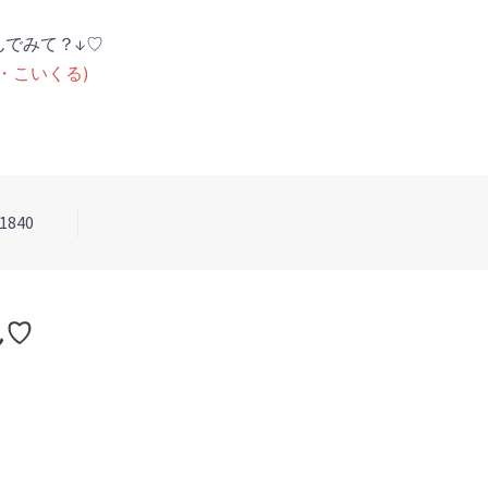
んでみて？↓♡
ル・こいくる)
1840
ん♡