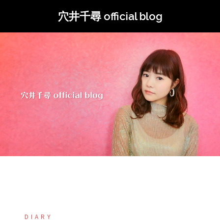
コ
穴井千尋 official blog
ン
テ
ン
ツ
へ
ス
キ
ッ
プ
DIARY