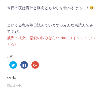
今日の夜は青汁と豚肉ともやしを食べるぞっ！！
こいくる私も毎日読んでいます♡みんなも読んでみ
て？↓♡
彼氏・彼女、恋愛の悩みならcoicuru(コイクル・こい
くる)
共有:
ク
Facebook
ク
リ
で
リ
ッ
共
ッ
ク
有
ク
し
す
し
いいね:
て
る
て
Twitter
に
Google+
で
は
で
読み込み中...
共
ク
共
有
リ
有
(新
ッ
(新
し
ク
し
い
し
い
ウ
て
ウ
ィ
く
ィ