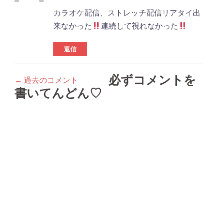
カラオケ配信、ストレッチ配信リアタイ出
来なかった
連続して視れなかった
返信
必ずコメントを
← 過去のコメント
コ
書いてんどん♡
メ
ン
ト
ナ
ビ
ゲ
ー