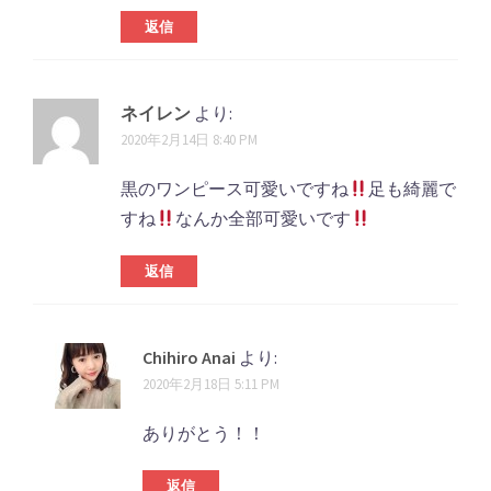
ト
返信
ナ
ビ
ネイレン
より:
ゲ
2020年2月14日 8:40 PM
ー
黒のワンピース可愛いですね
足も綺麗で
シ
すね
なんか全部可愛いです
ョ
ン
返信
Chihiro Anai
より:
2020年2月18日 5:11 PM
ありがとう！！
返信