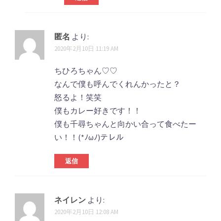
匿名
より:
2020年2月10日 11:19 AM
ちひろちゃん♡♡
なんで僕も呼んでくれんかったと？
怒るよ！笑笑
僕もカレー好きです！！
僕も千尋ちゃんと向かい合って食べたー
い！！(*ﾉωﾉ)テレル
返信
ネイレン
より:
2020年2月10日 12:08 AM