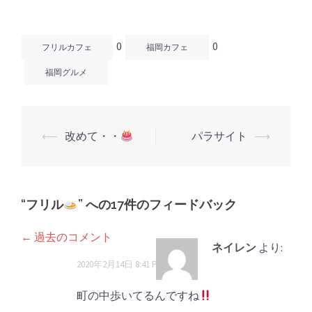
ン
だ
ン
ド
さ
ド
ウ
い
ウ
で
(新
で
開
し
開
0
0
き
い
き
フリルカフェ
福岡カフェ
ま
ウ
ま
す)
ィ
す)
ン
福岡グルメ
ド
ウ
で
開
き
ま
す)
⟵
改めて・・
パラサイト
⟶
投
稿
ナ
ビ
“
フリル
” への17件のフィードバック
ゲ
← 過去のコメント
コ
ー
ネイレン
より:
シ
メ
2020年2月14日 8:41 PM
ョ
ン
町の中歩いてるんですね
ン