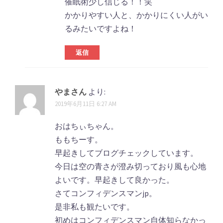
催眠術少し信じる！！笑
ン
かかりやすい人と、かかりにくい人がい
るみたいですよね！
返信
やまさん
より:
2019年6月11日 6:27 AM
おはちぃちゃん。
ももちーす。
早起きしてブログチェックしています。
今日は空の青さが澄み切っており風も心地
よいです。早起きして良かった。
さてコンフィデンスマンjp。
是非私も観たいです。
初めはコンフィデンスマン自体知らなかっ