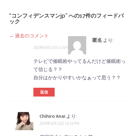
ビ
“
コンフィデンスマンjp
ゲ
” への17件のフィードバ
ック
ー
シ
← 過去のコメント
コ
匿名
より:
ョ
メ
2019年6月11日 1:10 PM
ン
ン
テレビで催眠術やってるんだけど催眠術っ
ト
て信じる？？
自分はかかりやすいかなぁって思う？？
ナ
ビ
返信
ゲ
ー
Chihiro Anai
より:
シ
2019年6月12日 10:19 PM
ョ