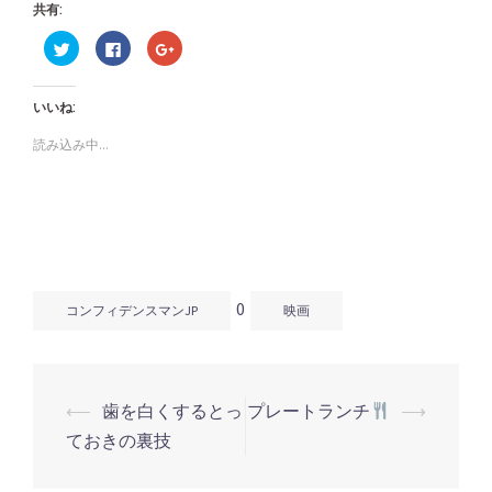
共有:
ク
Facebook
ク
リ
で
リ
ッ
共
ッ
ク
有
ク
し
す
し
いいね:
て
る
て
Twitter
に
Google+
で
は
で
読み込み中...
共
ク
共
有
リ
有
(新
ッ
(新
し
ク
し
い
し
い
ウ
て
ウ
ィ
く
ィ
ン
だ
ン
ド
さ
ド
ウ
い
ウ
で
(新
で
開
し
開
0
き
い
き
コンフィデンスマンJP
映画
ま
ウ
ま
す)
ィ
す)
ン
ド
ウ
で
開
⟵
歯を白くするとっ
プレートランチ
⟶
き
投
ま
ておきの裏技
す)
稿
ナ