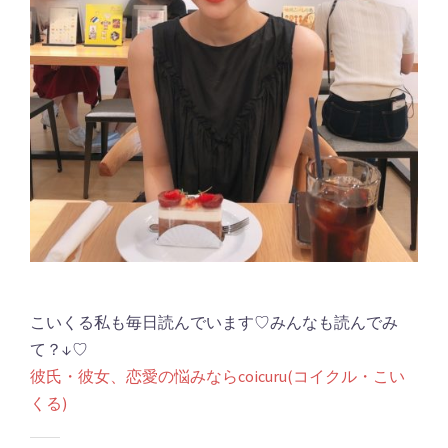
こいくる私も毎日読んでいます♡みんなも読んでみ
て？↓♡
彼氏・彼女、恋愛の悩みならcoicuru(コイクル・こい
くる)