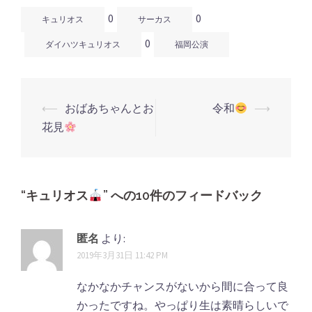
で
(新
で
開
し
開
0
0
き
い
き
キュリオス
サーカス
ま
ウ
ま
す)
ィ
す)
0
ン
ダイハツキュリオス
福岡公演
ド
ウ
で
開
き
ま
す)
⟵
おばあちゃんとお
令和
⟶
投
花見
稿
ナ
ビ
ゲ
“
キュリオス
” への10件のフィードバック
ー
シ
匿名
より:
2019年3月31日 11:42 PM
ョ
ン
なかなかチャンスがないから間に合って良
かったですね。やっぱり生は素晴らしいで