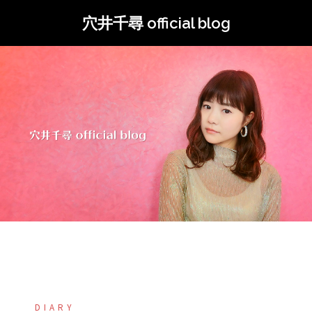
コ
穴井千尋 official blog
ン
テ
ン
ツ
へ
ス
キ
ッ
プ
DIARY