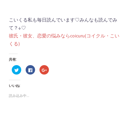
こいくる私も毎日読んでいます♡みんなも読んでみ
て？↓♡
彼氏・彼女、恋愛の悩みならcoicuru(コイクル・こい
くる)
共有:
ク
Facebook
ク
リ
で
リ
ッ
共
ッ
ク
有
ク
し
す
し
いいね:
て
る
て
Twitter
に
Google+
で
は
で
読み込み中...
共
ク
共
有
リ
有
(新
ッ
(新
し
ク
し
い
し
い
ウ
て
ウ
ィ
く
ィ
ン
だ
ン
ド
さ
ド
ウ
い
ウ