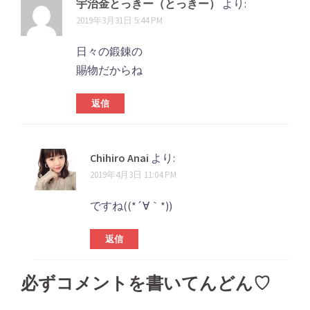
宇治金とっきー（とっきー）
より:
2019年3月31日 5:44 PM
日々の鍛錬の
賜物だからね
返信
Chihiro Anai
より:
2019年4月3日 11:04 PM
ですね((*´∀｀*))
返信
必ずコメントを書いてんどん♡