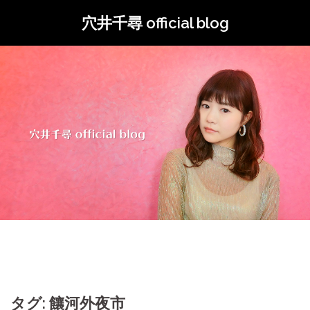
コ
穴井千尋 official blog
ン
テ
ン
ツ
へ
ス
キ
ッ
プ
タグ: 饟河外夜市