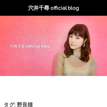
コ
穴井千尋 official blog
ン
テ
ン
ツ
へ
ス
キ
ッ
プ
タグ: 野良猫