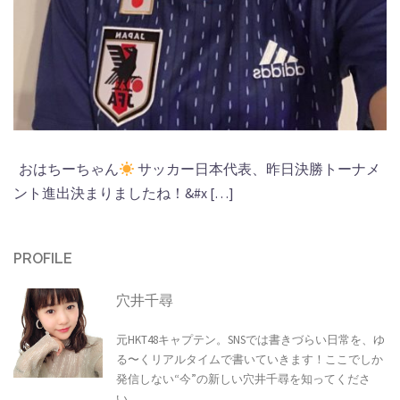
おはちーちゃん
サッカー日本代表、昨日決勝トーナメ
ント進出決まりましたね！&#x […]
PROFILE
穴井千尋
元HKT48キャプテン。SNSでは書きづらい日常を、ゆ
る〜くリアルタイムで書いていきます！ここでしか
発信しない“今”の新しい穴井千尋を知ってくださ
い。