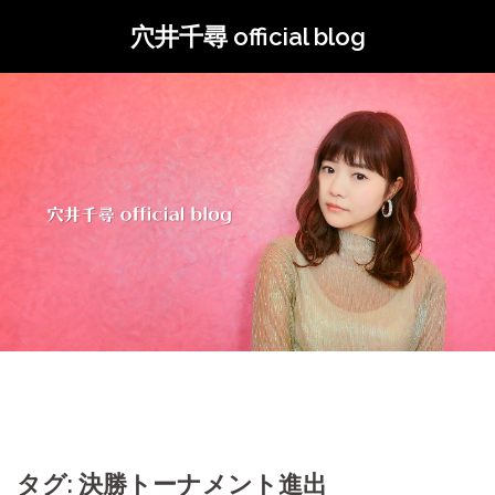
コ
穴井千尋 official blog
ン
テ
ン
ツ
へ
ス
キ
ッ
プ
タグ: 決勝トーナメント進出