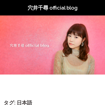
コ
穴井千尋 official blog
ン
テ
ン
ツ
へ
ス
キ
ッ
プ
タグ: 日本語