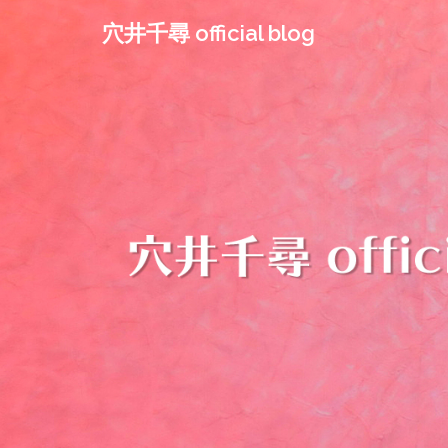
コ
穴井千尋 official blog
ン
テ
ン
ツ
へ
ス
キ
ッ
プ