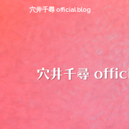
コ
穴井千尋 official blog
ン
テ
ン
ツ
へ
ス
キ
ッ
プ