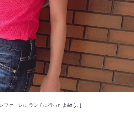
ァーレに ランチに行ったよ&# […]