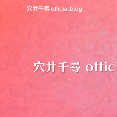
コ
穴井千尋 official blog
ン
テ
ン
ツ
へ
ス
キ
ッ
プ