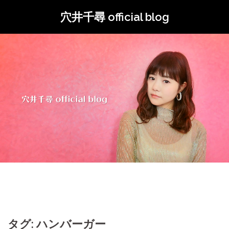
コ
穴井千尋 official blog
ン
テ
ン
ツ
へ
ス
キ
ッ
プ
タグ: ハンバーガー