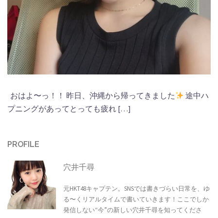
おはよ〜っ！！ 昨日、沖縄から帰ってきました
途中ハ
プニングがあってとっても疲れ […]
PROFILE
穴井千尋
元HKT48キャプテン。SNSでは書きづらい日常を、ゆ
る〜くリアルタイムで書いていきます！ここでしか
発信しない“今”の新しい穴井千尋を知ってくださ