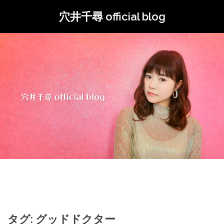
コ
穴井千尋 official blog
ン
テ
ン
ツ
へ
ス
キ
ッ
プ
タグ: グッドドクター