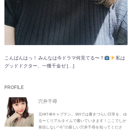
こんばんはっ！ みんなは今ドラマ何見てる〜？
私は
グッドドクター、一獲千金ゼ […]
PROFILE
穴井千尋
元HKT48キャプテン。SNSでは書きづらい日常を、ゆ
る〜くリアルタイムで書いていきます！ここでしか
発信しない“今”の新しい穴井千尋を知ってくださ